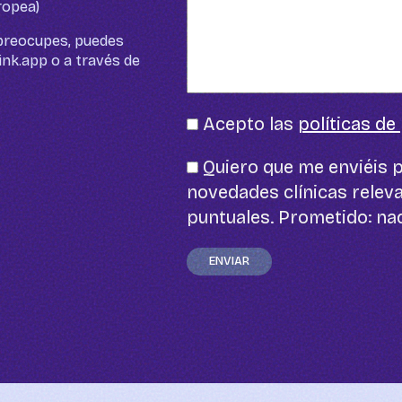
ropea)
e preocupes, puedes
ink.app o a través de
Acepto las
políticas de
Quiero que me enviéis p
novedades clínicas releva
puntuales. Prometido: n
ENVIAR